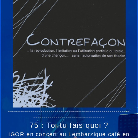
------------------------------------------------------------
-----------------------------------
75 : Toi tu fais quoi ?
IGOR en concert au Lembarzique café en